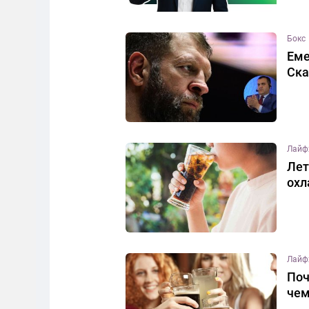
Бокс
Еме
Ска
Лайф
Лет
охл
Лайф
Поч
че