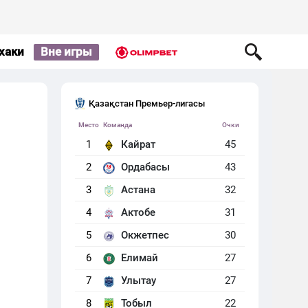
хаки
Вне игры
Қазақстан Премьер-лигасы
Место
Команда
Очки
1
Кайрат
45
2
Ордабасы
43
3
Астана
32
4
Актобе
31
5
Окжетпес
30
6
Елимай
27
7
Улытау
27
8
Тобыл
22