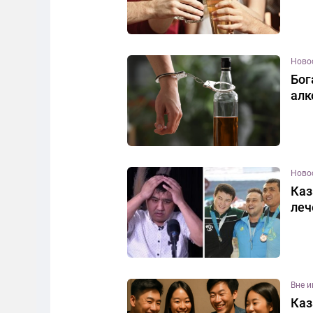
Ново
Бог
алк
Ново
Каз
леч
Вне 
Каз