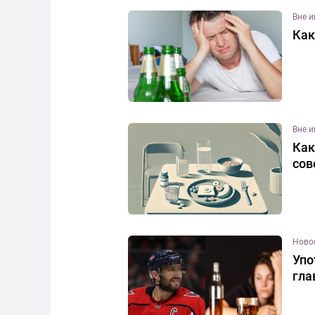
Вне 
Как
Вне 
Как
сов
Ново
Упо
гла