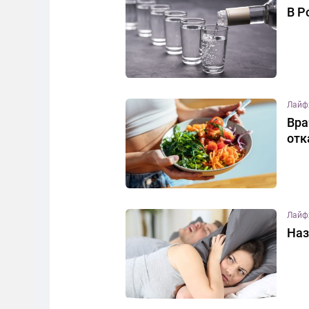
В Р
Лайф
Вра
отк
Лайф
Наз