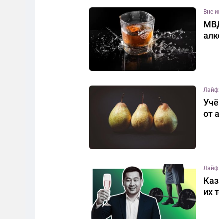
Вне 
МВД
алк
Лайф
Учё
от 
Лайф
Каз
их 