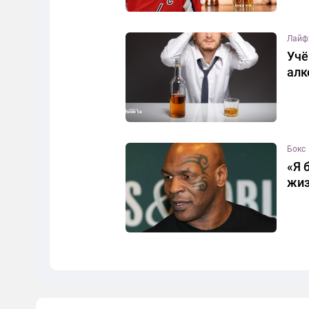
Лайф
Учё
алк
Бокс
«Я 
жиз