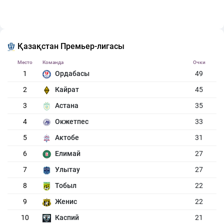
Қазақстан Премьер-лигасы
Место
Команда
Очки
1
Ордабасы
49
2
Кайрат
45
3
Астана
35
4
Окжетпес
33
5
Актобе
31
6
Елимай
27
7
Улытау
27
8
Тобыл
22
9
Женис
22
10
Каспий
21