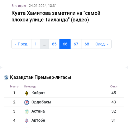
Вне игры
24.01.2024, 13:31
Куата Хамитова заметили на "самой
плохой улице Таиланда" (видео)
« Пред.
1
…
65
66
67
68
Cлед. »
Қазақстан Премьер-лигасы
Место
Команда
Очки
1
Кайрат
45
2
Ордабасы
43
3
Астана
32
4
Актобе
31