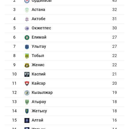
2
Ордабасы
43
3
Астана
32
4
Актобе
31
5
Окжетпес
30
6
Елимай
27
7
Улытау
27
8
Тобыл
22
9
Женис
22
10
Каспий
21
11
Кайсар
20
12
Кызылжар
19
13
Атырау
18
14
Жетысу
18
15
Алтай
16