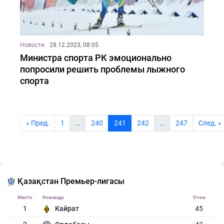
Новости
28.12.2023, 08:05
Министра спорта РК эмоционально
попросили решить проблемы лыжного
спорта
« Пред.
1
…
240
241
242
…
247
Cлед. »
Қазақстан Премьер-лигасы
Место
Команда
Очки
1
Кайрат
45