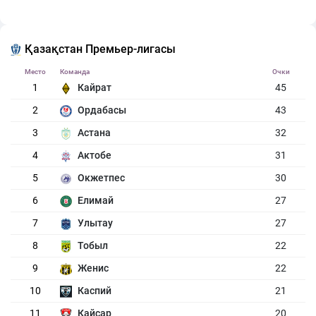
Қазақстан Премьер-лигасы
Место
Команда
Очки
1
Кайрат
45
2
Ордабасы
43
3
Астана
32
4
Актобе
31
5
Окжетпес
30
6
Елимай
27
7
Улытау
27
8
Тобыл
22
9
Женис
22
10
Каспий
21
11
Кайсар
20