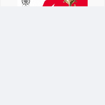
После объявления о новом тренере Байсуфинов
призвал футбольное сообщество и
болельщиков поддержать сборную. Он
отметил, что национальная команда должна
оставаться общим делом для всех участников
казахстанского футбола.
Байсуфинов обратился к новому тренеру
Талгат Байсуфинов поддержал решение