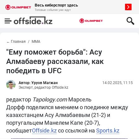
← Главная
MMA
"Ему поможет борьба": Асу
Алмабаеву рассказали, как
победить в UFC
Автор: Уруов Магжан
14.02.2025, 11:15
Эксперт, редактор Offside.kz
редактор
Tapology.com
Марсель
Дорфф поделился мнением о поединке между
казахстанцем Асу Алмабаевым (21-2) и
португальцем Манелем Капе (20-7),
сообщает
Offside.kz
со ссылкой на
Sports.kz