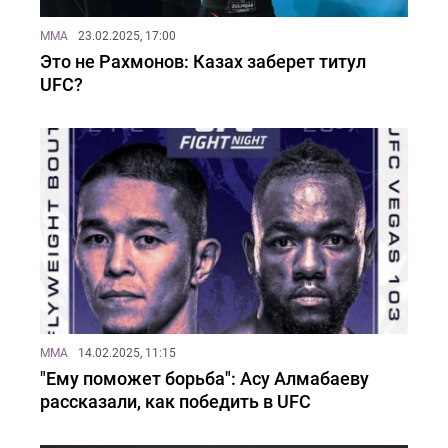
MMA
23.02.2025, 17:00
Это не Рахмонов: Казах заберет титул
UFC?
MMA
14.02.2025, 11:15
"Ему поможет борьба": Асу Алмабаеву
рассказали, как победить в UFC