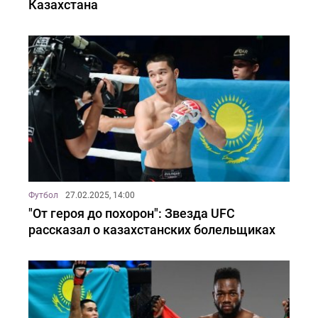
Казахстана
Футбол
27.02.2025, 14:00
"От героя до похорон": Звезда UFC
рассказал о казахстанских болельщиках