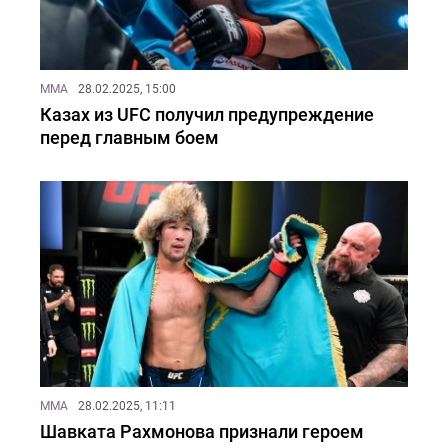
MMA
28.02.2025, 15:00
Казах из UFC получил предупреждение
перед главным боем
MMA
28.02.2025, 11:11
Шавката Рахмонова признали героем