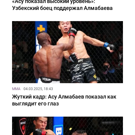
«Асу показал высокий уровень»:
Узбекский боец поддержал Алмабаева
MMA
04.03.2025, 18:43
Жуткий кадр: Асу Алмабаев показал как
выглядит его глаз