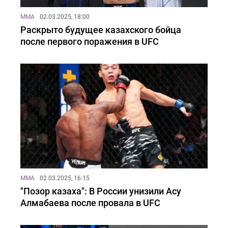
MMA
02.03.2025, 18:00
Раскрыто будущее казахского бойца
после первого поражения в UFC
MMA
02.03.2025, 16:15
"Позор казаха": В России унизили Асу
Алмабаева после провала в UFC