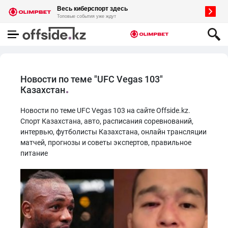
Новости по теме "UFC Vegas 103"
Казахстан
Новости по теме UFC Vegas 103 на сайте Offside.kz.
Спорт Казахстана, авто, расписания соревнований,
интервью, футболисты Казахстана, онлайн трансляции
матчей, прогнозы и советы экспертов, правильное
питание