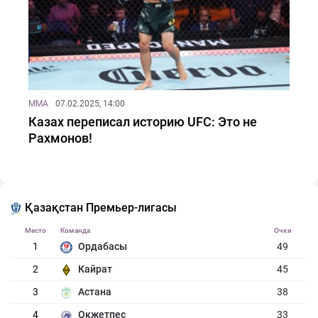
MMA
07.02.2025, 14:00
Казах переписал историю UFC: Это не
Рахмонов!
Қазақстан Премьер-лигасы
Место
Команда
Очки
1
Ордабасы
49
2
Кайрат
45
3
Астана
38
4
Окжетпес
33