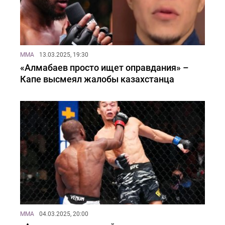
MMA
13.03.2025, 19:30
«Алмабаев просто ищет оправдания» –
Капе высмеял жалобы казахстанца
MMA
04.03.2025, 20:00