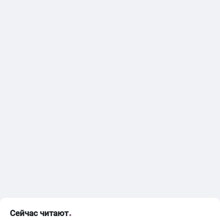
Сейчас читают