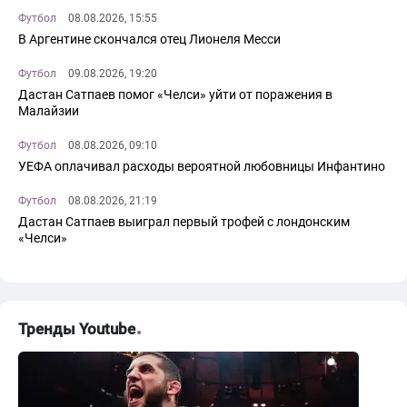
Футбол
08.08.2026, 15:55
В Аргентине скончался отец Лионеля Месси
Футбол
09.08.2026, 19:20
Дастан Сатпаев помог «Челси» уйти от поражения в
Малайзии
Футбол
08.08.2026, 09:10
УЕФА оплачивал расходы вероятной любовницы Инфантино
Футбол
08.08.2026, 21:19
Дастан Сатпаев выиграл первый трофей с лондонским
«Челси»
Тренды Youtube