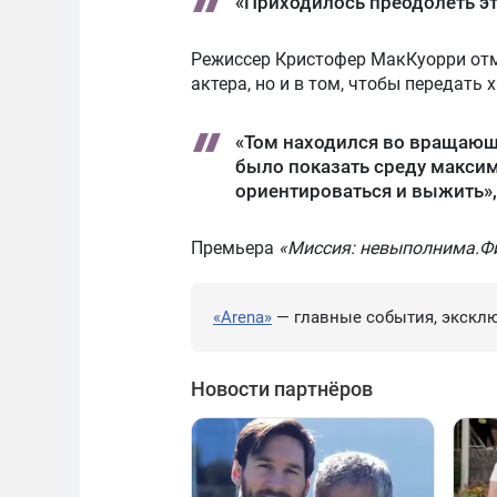
«Приходилось преодолеть эт
Режиссер Кристофер МакКуорри отме
актера, но и в том, чтобы передать 
«Том находился во вращающ
было показать среду максим
ориентироваться и выжить»,
Премьера
«Миссия: невыполнима.Ф
«Arena»
— главные события, эксклю