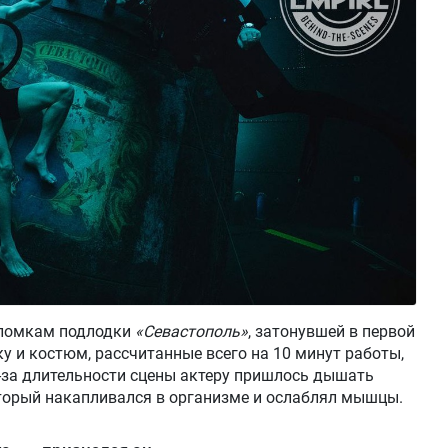
обломкам подлодки
«Севастополь»
, затонувшей в первой
у и костюм, рассчитанные всего на 10 минут работы,
з-за длительности сцены актеру пришлось дышать
торый накапливался в организме и ослаблял мышцы.