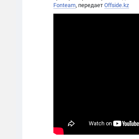
Fonteam
, передает
Offside.kz