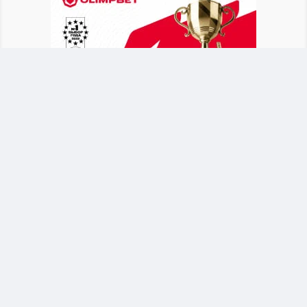
После объявления о новом тренере Байсуфинов
призвал футбольное сообщество и
болельщиков поддержать сборную. Он
отметил, что национальная команда должна
оставаться общим делом для всех участников
казахстанского футбола.
Байсуфинов обратился к новому тренеру