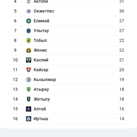
4
Актобе
31
5
Окжетпес
30
6
Елимай
27
7
Улытау
27
8
Тобыл
22
9
Женис
22
10
Каспий
21
11
Кайсар
20
12
Кызылжар
19
13
Атырау
18
14
Жетысу
18
15
Алтай
16
16
Иртыш
14