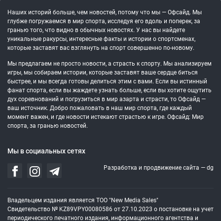
Наших историй больше, чем новостей, потому что мы — Офсайд. Мы
глубже погружаемся в мир спорта, исследуя его вдоль и поперек, за
гранью того, что видно в обычных новостях. У нас вы найдете
уникальные ракурсы, интересные факты и истории о спортсменах,
которые заставят вас взглянуть на спорт совершенно по-новому.
Мы предлагаем не просто новости, а страсть к спорту. Мы анализируем
игры, мы собираем истории, которые заставят ваше сердце биться
быстрее, и мы всегда готовы делиться этим с вами. Если вы истинный
фанат спорта, если вы жаждете узнать больше, если вы хотите ощутить
дух соревнований и погрузиться в мир азарта и страсти, то Офсайд —
ваш источник. Добро пожаловать в наш мир спорта, где каждый
момент важен, и где новости истекают страстью к игре. Офсайд: Мир
спорта, за гранью новостей.
Мы в социальных сетях
Разработка и продвижение сайта —
dg
Владельцем издания является ТОО "New Media Sales"
Свидетельство № KZ89VPY00080586 от 27.10.2023 о постановке на учет
периодического печатного издания, информационного агентства и