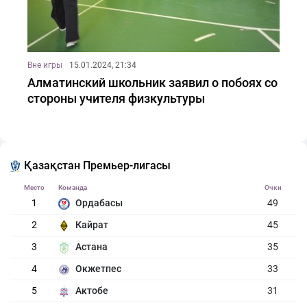
Вне игры
15.01.2024, 21:34
Алматинский школьник заявил о побоях со
стороны учителя физкультуры
Қазақстан Премьер-лигасы
Место
Команда
Очки
1
Ордабасы
49
2
Кайрат
45
3
Астана
35
4
Окжетпес
33
5
Актобе
31