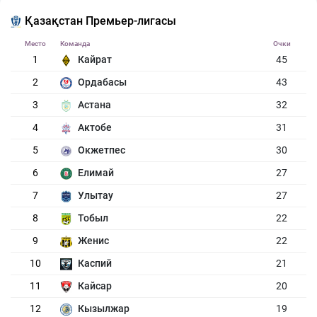
Қазақстан Премьер-лигасы
Место
Команда
Очки
1
Кайрат
45
2
Ордабасы
43
3
Астана
32
4
Актобе
31
5
Окжетпес
30
6
Елимай
27
7
Улытау
27
8
Тобыл
22
9
Женис
22
10
Каспий
21
11
Кайсар
20
12
Кызылжар
19