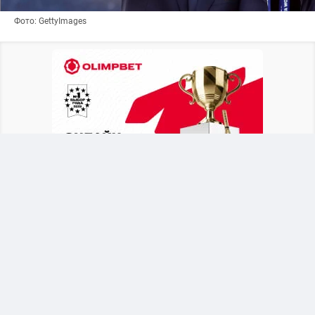
Фото: GettyImages
Британское издание
The Telegraph
выяснило,
что в бытность генеральным секретарем УЕФА
функционер состоит в связи с
административной сотрудницей, продвигал её
по карьерной лестнице, а после ухода уладил
вопрос за счет средств союза.