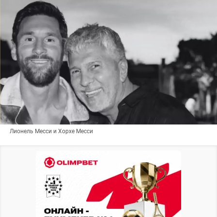
Лионель Месси и Хорхе Месси