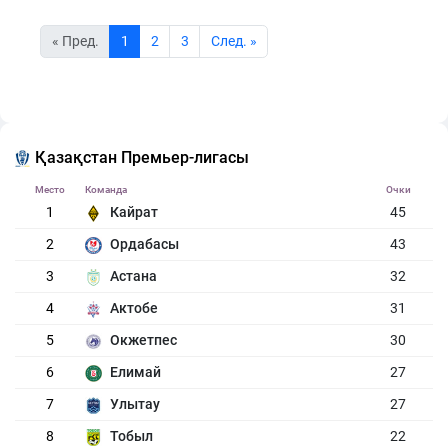
« Пред.
1
2
3
Cлед. »
Қазақстан Премьер-лигасы
Место
Команда
Очки
1
Кайрат
45
2
Ордабасы
43
3
Астана
32
4
Актобе
31
5
Окжетпес
30
6
Елимай
27
7
Улытау
27
8
Тобыл
22