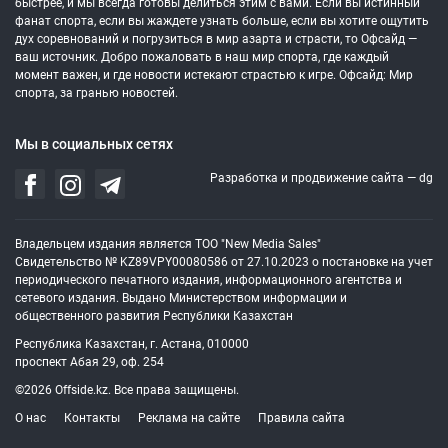
быстрее, и мы всегда готовы делиться этим с вами. Если вы истинный
фанат спорта, если вы жаждете узнать больше, если вы хотите ощутить
дух соревнований и погрузиться в мир азарта и страсти, то Офсайд —
ваш источник. Добро пожаловать в наш мир спорта, где каждый
момент важен, и где новости истекают страстью к игре. Офсайд: Мир
спорта, за гранью новостей.
Мы в социальных сетях
Разработка и продвижение сайта —
dg
Владельцем издания является ТОО "New Media Sales"
Свидетельство № KZ89VPY00080586 от 27.10.2023 о постановке на учет
периодического печатного издания, информационного агентства и
сетевого издания. Выдано Министерством информации и
общественного развития Республики Казахстан
Республика Казахстан, г. Астана, 010000
проспект Абая 29, оф. 254
©2026 Offside.kz. Все права защищены.
О нас
Контакты
Реклама на сайте
Правила сайта