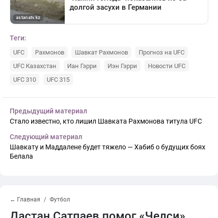
Теги:
UFC
Рахмонов
Шавкат Рахмонов
Прогноз на UFC
UFC Казахстан
Иан Гэрри
Иэн Гэрри
Новости UFC
UFC 310
UFC 315
Предыдущий материал
Стало известно, кто лишил Шавката Рахмонова титула UFC
Следующий материал
Шавкату и Маддалене будет тяжело — Хабиб о будущих боях
Белала
← Главная
Футбол
Дастан Сатпаев помог «Челси»