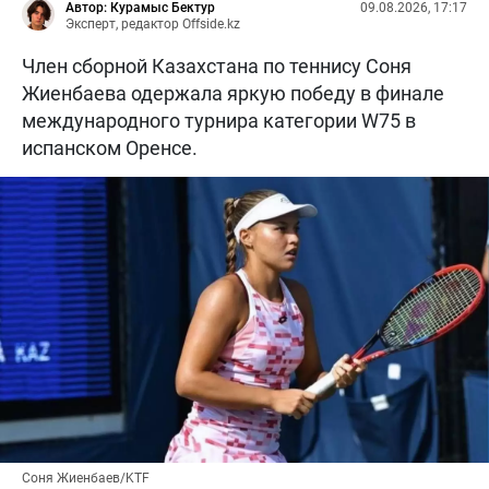
Автор: Курамыс Бектур
09.08.2026, 17:17
Эксперт, редактор Offside.kz
Член сборной Казахстана по теннису Соня
Жиенбаева одержала яркую победу в финале
международного турнира категории W75 в
испанском Оренсе.
Соня Жиенбаев/KTF