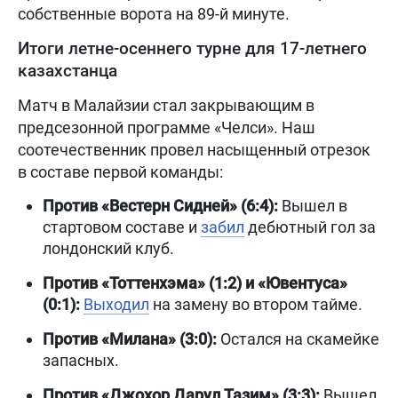
собственные ворота на 89-й минуте.
Итоги летне-осеннего турне для 17-летнего
казахстанца
Матч в Малайзии стал закрывающим в
предсезонной программе «Челси». Наш
соотечественник провел насыщенный отрезок
в составе первой команды:
Против «Вестерн Сидней» (6:4):
Вышел в
стартовом составе и
забил
дебютный гол за
лондонский клуб.
Против «Тоттенхэма» (1:2) и «Ювентуса»
(0:1):
Выходил
на замену во втором тайме.
Против «Милана» (3:0):
Остался на скамейке
запасных.
Против «Джохор Дарул Тазим» (3:3):
Вышел