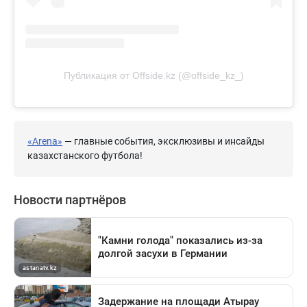
Публикация от Offside.kz (@offside_kz_)
«Arena»
— главные события, эксклюзивы и инсайды
казахстанского футбола!