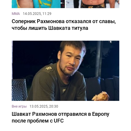
MMA
14.05.2025, 11:29
Соперник Рахмонова отказался от славы,
чтобы лишить Шавката титула
Вне игры
13.05.2025, 20:30
Шавкат Рахмонов отправился в Европу
после проблем с UFC