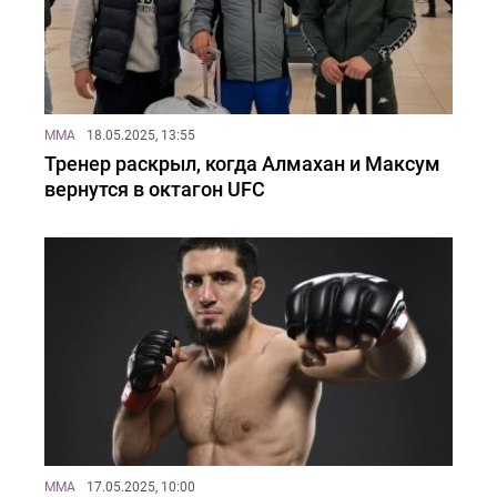
MMA
18.05.2025, 13:55
Тренер раскрыл, когда Алмахан и Максум
вернутся в октагон UFC
MMA
17.05.2025, 10:00