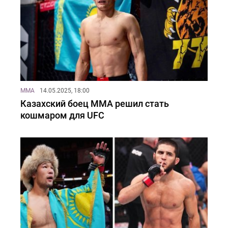
MMA
14.05.2025, 18:00
Казахский боец ММА решил стать
кошмаром для UFC