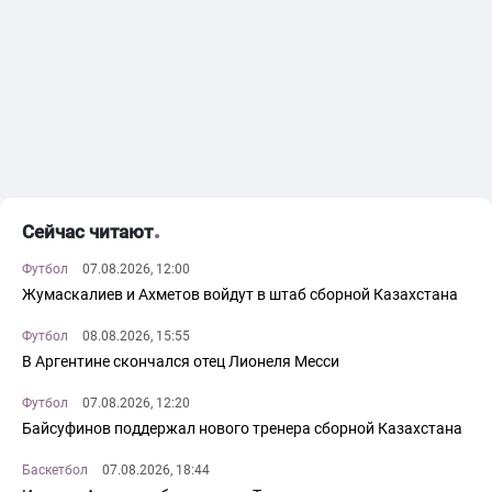
Сейчас читают
Футбол
07.08.2026, 12:00
Жумаскалиев и Ахметов войдут в штаб сборной Казахстана
Футбол
08.08.2026, 15:55
В Аргентине скончался отец Лионеля Месси
Футбол
07.08.2026, 12:20
Байсуфинов поддержал нового тренера сборной Казахстана
Баскетбол
07.08.2026, 18:44