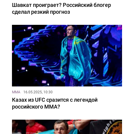
Шавкат проиграет? Российский блогер
сделал резкий прогноз
MMA
16.05.2025, 10:30
Казах из UFC сразится с легендой
российского ММА?