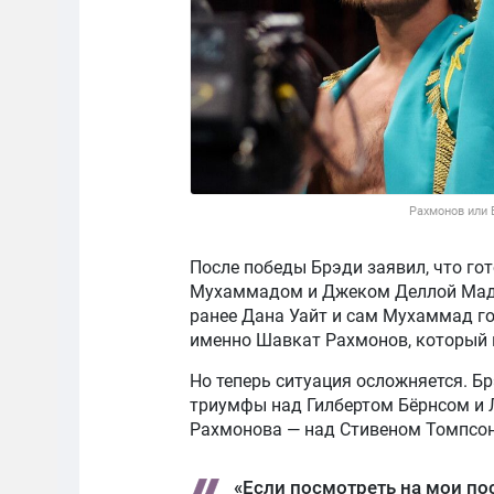
Рахмонов или 
После победы Брэди заявил, что го
Мухаммадом и Джеком Деллой Мадда
ранее Дана Уайт и сам Мухаммад г
именно Шавкат Рахмонов, который 
Но теперь ситуация осложняется. Б
триумфы над Гилбертом Бёрнсом и 
Рахмонова — над Стивеном Томпсон
«Если посмотреть на мои пос