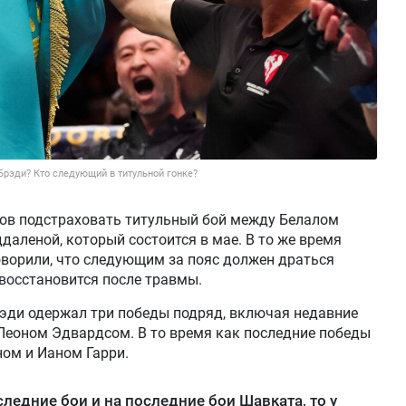
Брэди? Кто следующий в титульной гонке?
тов подстраховать титульный бой между Белалом
леной, который состоится в мае. В то же время
оворили, что следующим за пояс должен драться
восстановится после травмы.
рэди одержал три победы подряд, включая недавние
Леоном Эдвардсом. В то время как последние победы
ом и Ианом Гарри.
ледние бои и на последние бои Шавката, то у