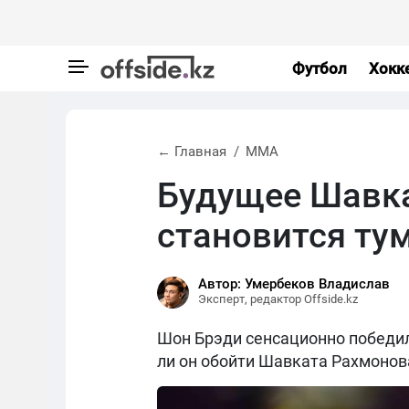
Футбол
Хокк
← Главная
MMA
Будущее Шавка
становится т
Автор: Умербеков Владислав
Эксперт, редактор Offside.kz
Шон Брэди сенсационно победил 
ли он обойти Шавката Рахмонов