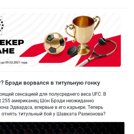
? Брэди ворвался в титульную гонку
оящей сенсацией для полусреднего веса UFC. В
ht 255 американец Шон Брэди неожиданно
на Эдвардса, впервые в его карьере. Теперь
и отнять титульный бой у Шавката Рахмонова?