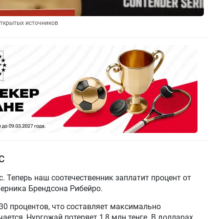
 открытых источников
FC
с. Теперь наш соотечественник заплатит процент от
перника Брендсона Рибейро.
 30 процентов, что составляет максимально
ется, Нургожай потеряет 1,8 млн тенге. В долларах