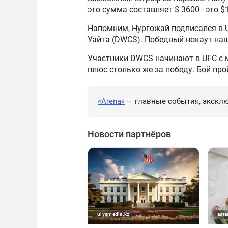
это сумма составляет $ 3600 - это $
Напомним, Нургожай подписался в 
Уайта (DWCS). Победный нокаут наш
Участники DWCS начинают в UFC с м
плюс столько же за победу. Бой про
«Arena»
— главные события, эксклю