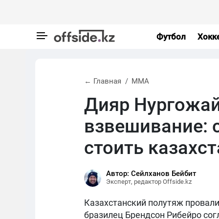
Футбол
Хокк
← Главная
MMA
Дияр Нургожай
взвешивание: с
стоить казахст
Автор: Сейлханов Бейбит
Эксперт, редактор Offside.kz
Казахстанский полутяж провали
бразилец Брендсон Рибейро сог