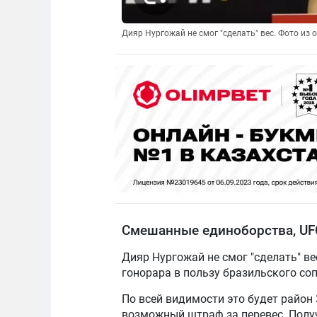
Дияр Нургожай не смог "сделать" вес. Фото из
Смешанные единоборства, U
Дияр Нургожай не смог "сделать" ве
гонорара в пользу бразильского со
По всей видимости это будет район
возможный штраф за перевес. Получа