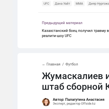
UFC
Дана Уайт
ММА
Дияр Нургож
Предыдущий материал
Казахстанский боец получил травму в
реалити-шоу UFC
← Главная
Футбол
Жумаскалиев и
штаб сборной 
Автор: Палагутина Анастасия
Эксперт, редактор Offside.kz