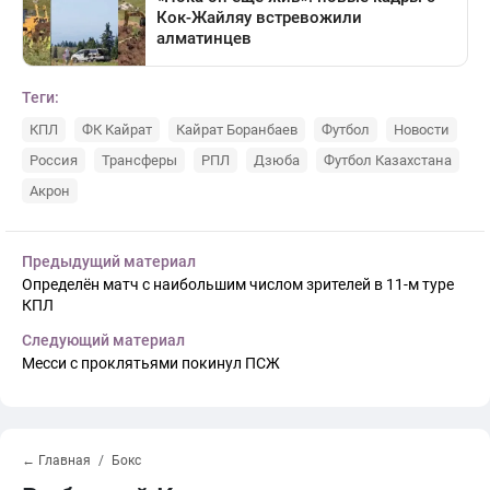
Теги:
КПЛ
ФК Кайрат
Кайрат Боранбаев
Футбол
Новости
Россия
Трансферы
РПЛ
Дзюба
Футбол Казахстана
Акрон
Предыдущий материал
Определён матч с наибольшим числом зрителей в 11-м туре
КПЛ
Следующий материал
Месси с проклятьями покинул ПСЖ
← Главная
Бокс