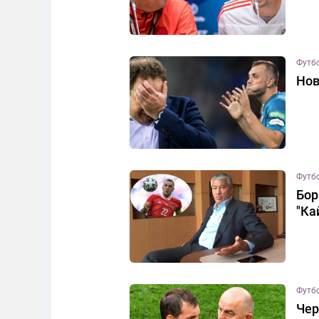
Футб
Нов
Футб
Бор
"Ка
Футб
Чер