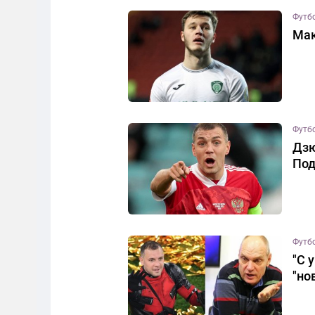
Футб
Мак
Футб
Дзю
Под
Футб
"С 
"но