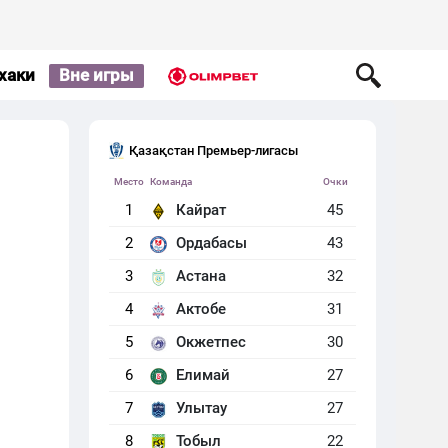
хаки
Вне игры
Қазақстан Премьер-лигасы
Место
Команда
Очки
1
Кайрат
45
2
Ордабасы
43
3
Астана
32
4
Актобе
31
5
Окжетпес
30
6
Елимай
27
7
Улытау
27
8
Тобыл
22