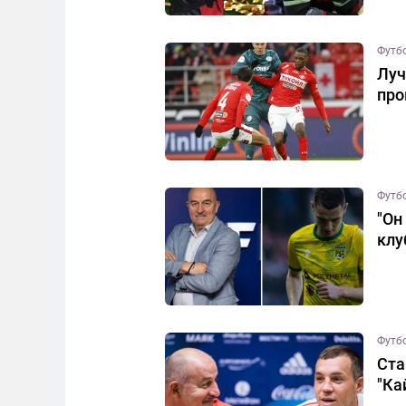
Футб
Луч
про
Футб
"Он
клу
Футб
Ста
"Ка