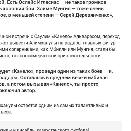
й. Есть Ослейс Иглесиас — не такое громкое
ь хороший бой. Хайме Мунгия — тоже очень
е, в меньшей степени — Серей Деревянченко»,
очной встречи с Саулем «Канело» Альваресом, переход
ожет вывести Алимханулы на радары главных фигур
кими соперниками, как Мбилли или Мунгия, стали бы
инга, так и коммерческой привлекательности.
дет «Канело», проведи один из таких боёв — и,
радары. Оставаясь в среднем весе и избивая
в, а потом вызывая «Канело», ты просто
заключил автор.
ханулы остаётся одним из самых талантливых и
 веса.
зивы и инсайды казахстанского футбола!