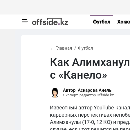
Футбол
Хокк
← Главная
Футбол
Как Алимханул
с «Канело»
Автор: Аскарова Анель
Эксперт, редактор Offside.kz
Известный автор YouTube-кана
карьерных перспективах непоб
Алимханулы (17-0, 12 КО) и пре
случае, если тот решится на пер