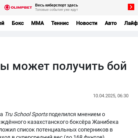
ей
Бокс
MMA
Теннис
Новости
Авто
Лайф
ы может получить бой
10.04.2025, 06:30
ла
Tru School Sports
поделился мнением о
еждённого казахстанского боксёра Жанибека
дложил список потенциальных соперников в
еход в суперсредний вес (до 168 фунтов),