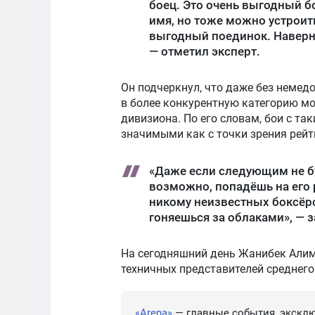
боец. Это очень выгодный бо
имя, но тоже можно устроит
выгодный поединок. Наверно
— отметил эксперт.
Он подчеркнул, что даже без немед
в более конкурентную категорию м
дивизиона. По его словам, бои с та
значимыми как с точки зрения рейт
«Даже если следующим не бу
возможно, попадёшь на его 
никому неизвестных боксёро
гоняешься за облаками», — 
На сегодняшний день Жанибек Алим
техничных представителей среднего
«Arena»
— главные события, эксклю