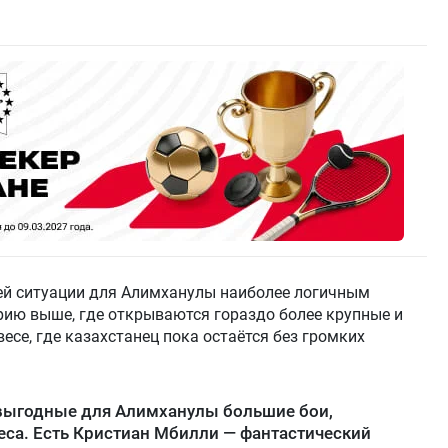
ей ситуации для Алимханулы наиболее логичным
рию выше, где открываются гораздо более крупные и
есе, где казахстанец пока остаётся без громких
е выгодные для Алимханулы большие бои,
са. Есть Кристиан Мбилли — фантастический