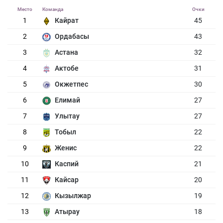
Место
Команда
Очки
1
Кайрат
45
2
Ордабасы
43
3
Астана
32
4
Актобе
31
5
Окжетпес
30
6
Елимай
27
7
Улытау
27
8
Тобыл
22
9
Женис
22
10
Каспий
21
11
Кайсар
20
12
Кызылжар
19
13
Атырау
18