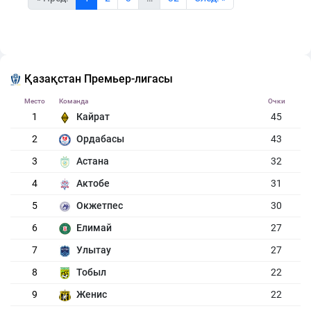
Қазақстан Премьер-лигасы
Место
Команда
Очки
1
Кайрат
45
2
Ордабасы
43
3
Астана
32
4
Актобе
31
5
Окжетпес
30
6
Елимай
27
7
Улытау
27
8
Тобыл
22
9
Женис
22