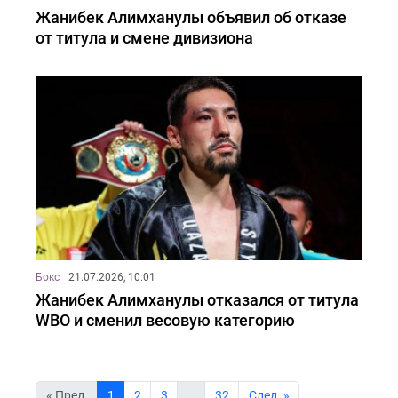
Жанибек Алимханулы объявил об отказе
от титула и смене дивизиона
Бокс
21.07.2026, 10:01
Жанибек Алимханулы отказался от титула
WBO и сменил весовую категорию
« Пред.
1
2
3
…
32
Cлед. »