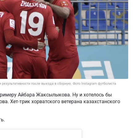
 результативности после выезда в сборную. Фото Instagram футболиста
примеру Айбара Жаксылыкова. Ну и хотелось бы
ва. Хет-трик хорватского ветерана казахстанского
ь.