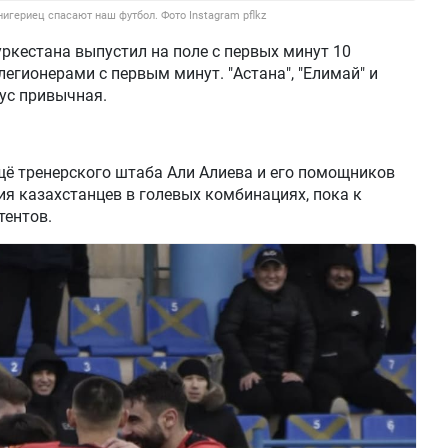
нигериец спасают наш футбол. Фото Instagram pflkz
Туркестана выпустил на поле с первых минут 10
легионерами с первым минут. "Астана", "Елимай" и
нус привычная.
ё тренерского штаба Али Алиева и его помощников
ия казахстанцев в голевых комбинациях, пока к
тентов.