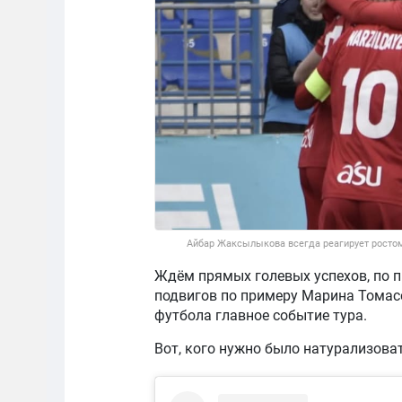
Айбар Жаксылыкова всегда реагирует ростом
Ждём прямых голевых успехов, по 
подвигов по примеру Марина Томасо
футбола главное событие тура.
Вот, кого нужно было натурализоват