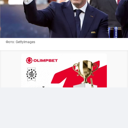
Фото: GettyImages
Британское издание
The Telegraph
выяснило,