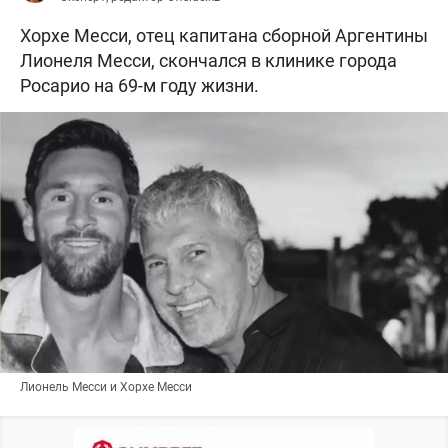
Хорхе Месси, отец капитана сборной Аргентины
Лионеля Месси, скончался в клинике города
Росарио на 69-м году жизни.
Лионель Месси и Хорхе Месси