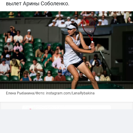
вылет Арины Соболенко.
Елена Рыбакина/Фото: instagram.com/LenaRybakina