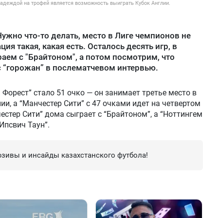
надеждой на трофей является возможность выиграть Кубок Англии.
ужно что-то делать, место в Лиге чемпионов не
ция такая, какая есть. Осталось десять игр, в
ем с "Брайтоном", а потом посмотрим, что
сс “горожан” в послематчевом интервью.
 Форест” стало 51 очко — он занимает третье место в
и, а “Манчестер Сити” с 47 очками идет на четвертом
естер Сити” дома сыграет с “Брайтоном”, а “Ноттингем
Ипсвич Таун”.
зивы и инсайды казахстанского футбола!