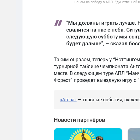
шансы на победу в АПЛ. Единственной 
"Мы должны играть лучше. Н
свалится на нас с неба. Ситуа
следующую субботу мы сыгра
будет дальше", – сказал бо
Таким образом, теперь у “Ноттингем
турнирной таблице чемпионата Англи
месте. В следующем туре АПЛ “Манч
Форест” проведет выездную игру с “
«Arena»
— главные события, эксклю