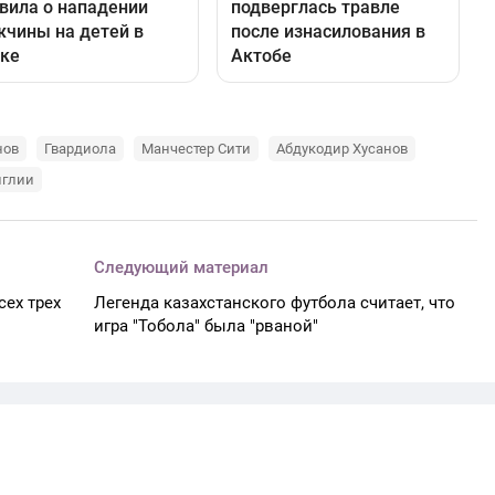
нов
Гвардиола
Манчестер Сити
Абдукодир Хусанов
нглии
Следующий материал
сех трех
Легенда казахстанского футбола считает, что
игра "Тобола" была "рваной"