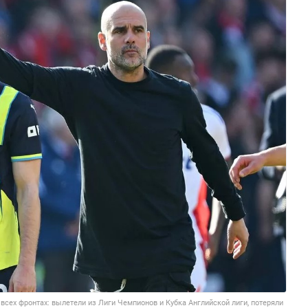
сех фронтах: вылетели из Лиги Чемпионов и Кубка Английской лиги, потеряли