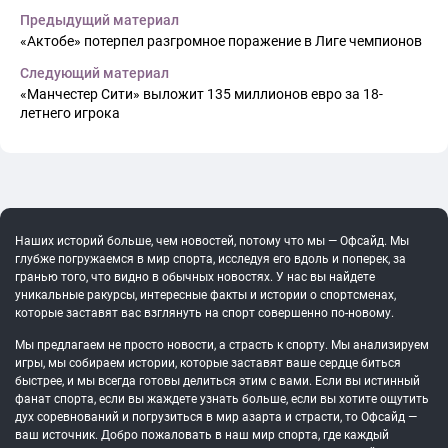
Предыдущий материал
«Актобе» потерпел разгромное поражение в Лиге чемпионов
Следующий материал
«Манчестер Сити» выложит 135 миллионов евро за 18-
летнего игрока
Наших историй больше, чем новостей, потому что мы — Офсайд. Мы
глубже погружаемся в мир спорта, исследуя его вдоль и поперек, за
гранью того, что видно в обычных новостях. У нас вы найдете
уникальные ракурсы, интересные факты и истории о спортсменах,
которые заставят вас взглянуть на спорт совершенно по-новому.
Мы предлагаем не просто новости, а страсть к спорту. Мы анализируем
игры, мы собираем истории, которые заставят ваше сердце биться
быстрее, и мы всегда готовы делиться этим с вами. Если вы истинный
фанат спорта, если вы жаждете узнать больше, если вы хотите ощутить
дух соревнований и погрузиться в мир азарта и страсти, то Офсайд —
ваш источник. Добро пожаловать в наш мир спорта, где каждый