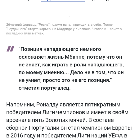
26-летний форвард “Реала” похоже начал приходить в себя. После
“неудачного” старта карьеры в Мадриде у Киллиана 6 голов и 1 асист в
последних пяти матчах.
"Позиция нападающего немного
осложняет жизнь Мбаппе, потому что он
не знает, как играть в роли нападающего,
по моему мнению... Дело не в том, что он
не умеет, просто это не его позиция.”
отметил португалец.
Напомним, Роналду является пятикратным
победителем Лиги чемпионов и имеет в своём
арсенале пять Золотых мячей. В составе
сборной Португалии он стал чемпионом Европы
в 2016 году и победителем Лиги наций УЕФА в