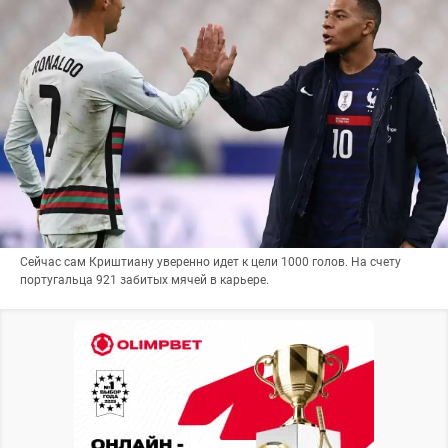
Сейчас сам Криштиану уверенно идет к цели 1000 голов. На счету
португальца 921 забитых мячей в карьере.