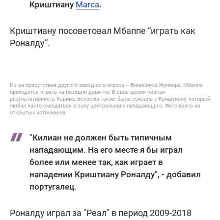
Криштиану
Marca
.
Криштиану посоветовал Мбаппе “играть как
Роналду”.
Из-за присутствия другого звездного игрока – Винисиуса Жуниора, Мбаппе
приходится играть на позиции девятки. В свое время низкая
результативность Карима Бензема также была связана с Криштиану, который
любил часто смещаться в зону центрального нападающего. Фото взято из
открытых источников.
"Килиан не должен быть типичным
нападающим. На его месте я бы играл
более или менее так, как играет в
нападении Криштиану Роналду", - добавил
португалец.
Роналду играл за "Реал" в период 2009-2018