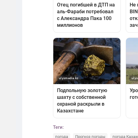
Теги:
погода
Прогноз погоды
погода Казах