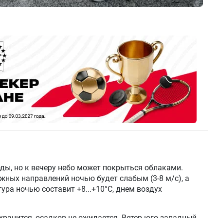
оды, но к вечеру небо может покрыться облаками.
жных направлений ночью будет слабым (3-8 м/с), а
тура ночью составит +8...+10°C, днем воздух
ранится, осадков не ожидается. Ветер юго-западный,