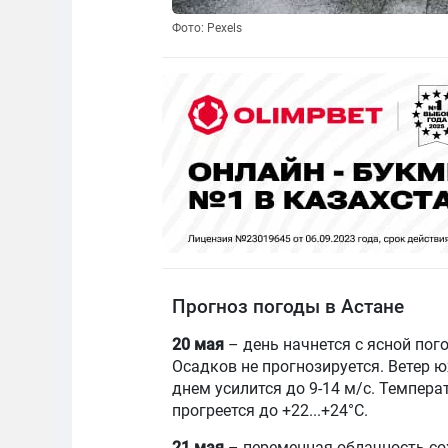
Фото: Pexels
Прогноз погоды в Астане
20 мая
– день начнется с ясной пог
Осадков не прогнозируется. Ветер ю
днем усилится до 9-14 м/с. Темпера
прогреется до +22...+24°C.
21 мая
– переменная облачность сох