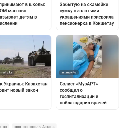
стан
прогноз погоды Астана