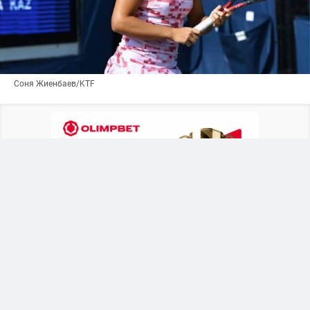
Соня Жиенбаев/KTF
В решающем поединке 20-летняя казахстанка
(738-е место в рейтинге WTA) встречалась с