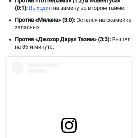
Против «Тоттенхэма» (1:2) и «Ювентуса»
(0:1):
Выходил
на замену во втором тайме.
Против «Милана» (3:0):
Остался на скамейке
запасных.
Против «Джохор Дарул Тазим» (3:3):
Вышел
на 86-й минуте.