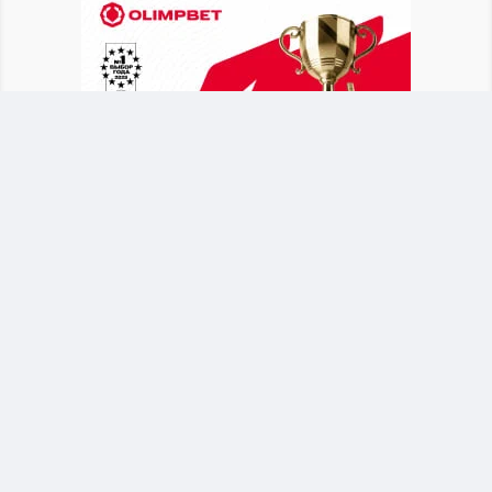
После объявления о новом тренере Байсуфинов
призвал футбольное сообщество и
болельщиков поддержать сборную. Он
отметил, что национальная команда должна
оставаться общим делом для всех участников
казахстанского футбола.
Байсуфинов обратился к новому тренеру