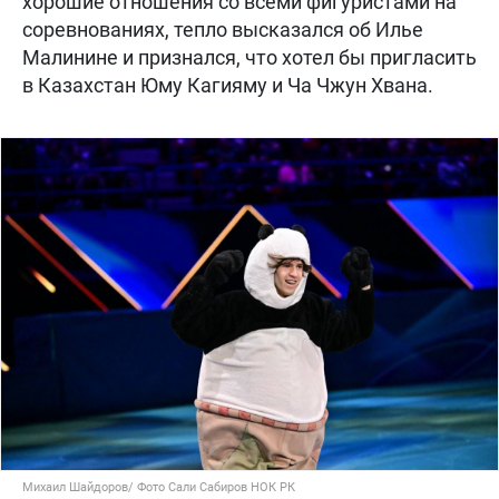
хорошие отношения со всеми фигуристами на
соревнованиях, тепло высказался об Илье
Малинине и признался, что хотел бы пригласить
в Казахстан Юму Кагияму и Ча Чжун Хвана.
Михаил Шайдоров/ Фото Сали Сабиров НОК РК