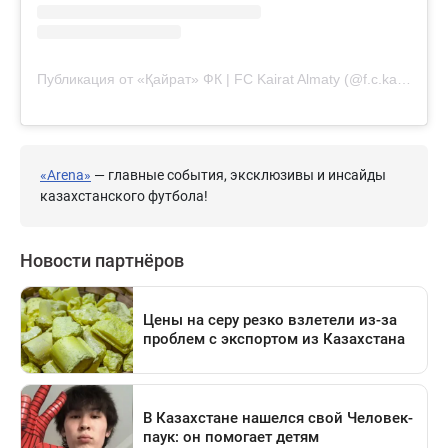
Публикация от «Қайрат» ФК | FC Kairat Almaty (@f.c.kairat)
«Arena»
— главные события, эксклюзивы и инсайды
казахстанского футбола!