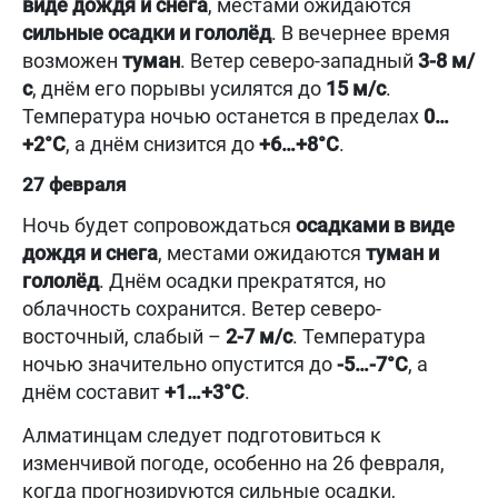
виде дождя и снега
, местами ожидаются
сильные осадки и гололёд
. В вечернее время
возможен
туман
. Ветер северо-западный
3-8 м/
с
, днём его порывы усилятся до
15 м/с
.
Температура ночью останется в пределах
0…
+2°C
, а днём снизится до
+6…+8°C
.
27 февраля
Ночь будет сопровождаться
осадками в виде
дождя и снега
, местами ожидаются
туман и
гололёд
. Днём осадки прекратятся, но
облачность сохранится. Ветер северо-
восточный, слабый –
2-7 м/с
. Температура
ночью значительно опустится до
-5…-7°C
, а
днём составит
+1…+3°C
.
Алматинцам следует подготовиться к
изменчивой погоде, особенно на 26 февраля,
когда прогнозируются сильные осадки,