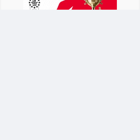
После объявления о новом тренере Байсуфинов
призвал футбольное сообщество и
болельщиков поддержать сборную. Он
отметил, что национальная команда должна
оставаться общим делом для всех участников
казахстанского футбола.
Байсуфинов обратился к новому тренеру
Талгат Байсуфинов поддержал решение