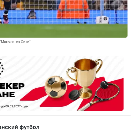
"Манчестер Сити"
анский футбол