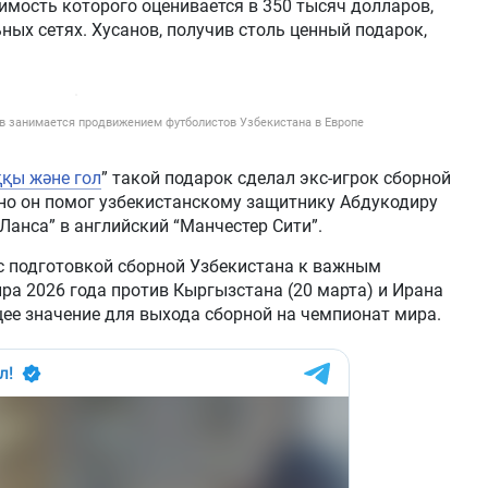
мость которого оценивается в 350 тысяч долларов,
ных сетях. Хусанов, получив столь ценный подарок,
 занимается продвижением футболистов Узбекистана в Европе
ққы және гол
” такой подарок сделал экс-игрок сборной
нно он помог узбекистанскому защитнику Абдукодиру
Ланса” в английский “Манчестер Сити”.
с подготовкой сборной Узбекистана к важным
а 2026 года против Кыргызстана (20 марта) и Ирана
ее значение для выхода сборной на чемпионат мира.