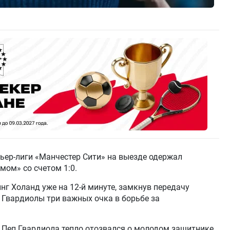
мьер-лиги «Манчестер Сити» на выезде одержал
ом» со счетом 1:0.
нг Холанд уже на 12-й минуте, замкнув передачу
 Гвардиолы три важных очка в борьбе за
 Пеп Гвардиола тепло отозвался о молодом защитнике