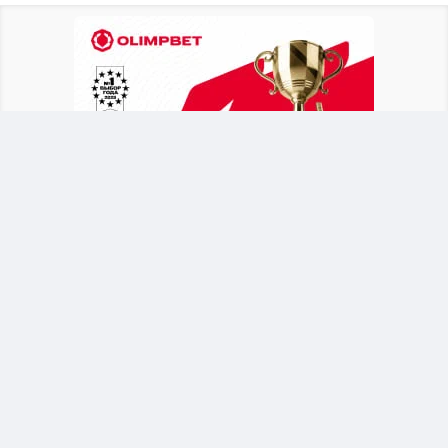
После объявления о новом тренере Байсуфинов
призвал футбольное сообщество и
болельщиков поддержать сборную. Он
отметил, что национальная команда должна
оставаться общим делом для всех участников
казахстанского футбола.