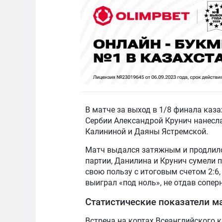
В матче за выход в 1/8 финала каз
Сербии Александрой Крунич нанесла
Калининой и Даяны Ястремской.
Матч выдался затяжным и продлился
партии, Данилина и Крунич сумели 
свою пользу с итоговым счетом 2:6,
выиграл «под ноль», не отдав сопер
Статистические показатели м
Встреча на кортах Всеанглийского к