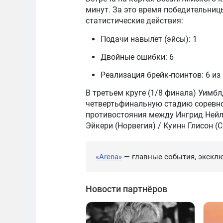
минут. За это время победительни
статистические действия:
Подачи навылет (эйсы): 1
Двойные ошибки: 6
Реализация брейк-поинтов: 6 из
В третьем круге (1/8 финала) Уимб
четвертьфинальную стадию соревно
противостояния между Ингрид Нейл
Эйкери (Норвегия) / Куинн Глисон (
«Arena»
— главные события, эксклю