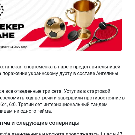
ахстанская спортсменка в паре с представительницей
 поражение украинскому дуэту в составе Ангелины
 все отведенные три сета. Уступив в стартовой
переломить ход встречи и завершили противостояние в
 6:4, 6:0. Третий сет интернациональный тандем
ницам ни одного гейма.
атча и следующие соперницы
луба лаун-тенниса и крокета продолжалась 1 час и 47