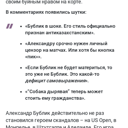
своим буйным нравом на корте.
В комментариях появились шутки:
«Бублик в шоке. Его стиль официально
признан антиказахстанским».
«Александру срочно нужен личный
цензор на матчах. Или хотя бы кнопка
«пик»».
«Если Бублик не будет материться, то
это уже не Бублик. Это какой-то
дефицит самовыражения
».
«“Собака дырявая” теперь может
стоить ему гражданства».
Александр Бублик действительно не раз
становился героем скандалов – на US Open, в
Монпелье, в Штутгарте и Аделаиде. Его игра