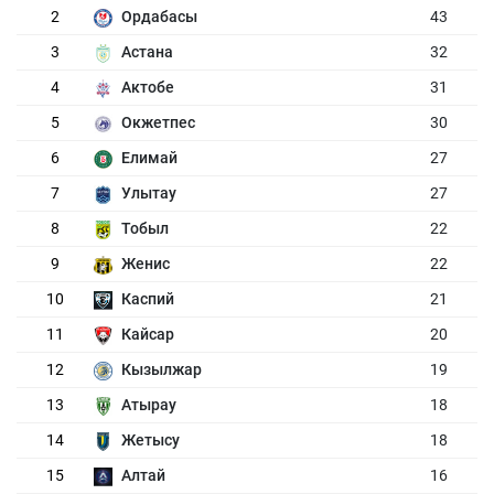
2
Ордабасы
43
3
Астана
32
4
Актобе
31
5
Окжетпес
30
6
Елимай
27
7
Улытау
27
8
Тобыл
22
9
Женис
22
10
Каспий
21
11
Кайсар
20
12
Кызылжар
19
13
Атырау
18
14
Жетысу
18
15
Алтай
16