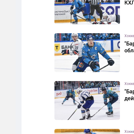
КХ
Хокк
"Ба
обл
Хокк
"Ба
дей
Хокк