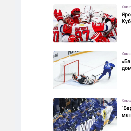
Хокк
Яро
Куб
Хокк
«Ба
дом
Хокк
"Ба
мат