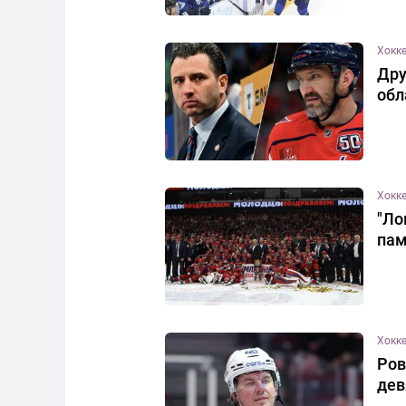
Хокк
Дру
обл
Хокк
"Ло
пам
Хокк
Ров
дев