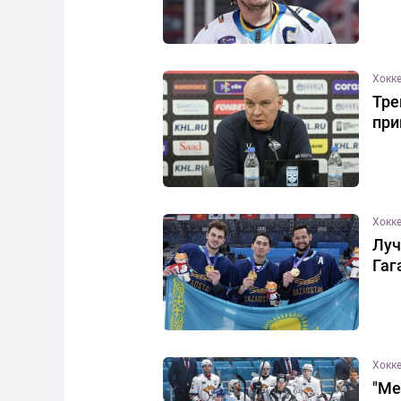
Хокк
Тре
при
Хокк
Луч
Гаг
Хокк
"Ме