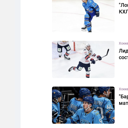
"Ло
КХ
Хокк
Лид
сос
Хокк
"Ба
мат