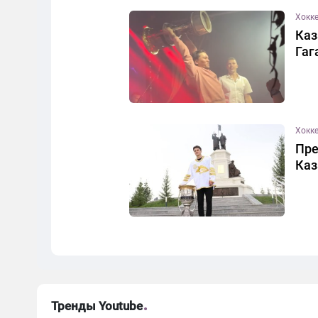
Хокк
Каз
Гаг
Хокк
Пре
Каз
Тренды Youtube