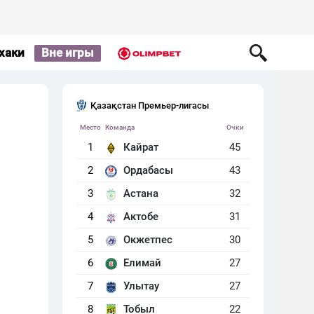
хаки
Вне игры
Қазақстан Премьер-лигасы
Место
Команда
Очки
1
Кайрат
45
2
Ордабасы
43
3
Астана
32
4
Актобе
31
5
Окжетпес
30
6
Елимай
27
7
Улытау
27
8
Тобыл
22