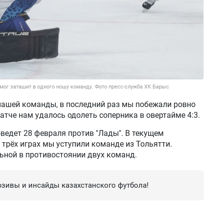
смог заташит в одного ношу команду. Фото пресс-служба ХК Барыс
нашей команды, в последний раз мы побежали ровно
атче нам удалось одолеть соперника в овертайме 4:3.
едет 28 февраля против "Лады". В текущем
трёх играх мы уступили команде из Тольятти.
ьной в противостоянии двух команд.
зивы и инсайды казахстанского футбола!