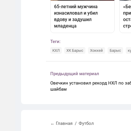
Теги:
КХЛ
ХК Барыс
Хоккей
Барыс
к
Предыдущий материал
Овечкин установил рекорд НХЛ по з
шайбам
← Главная
Футбол