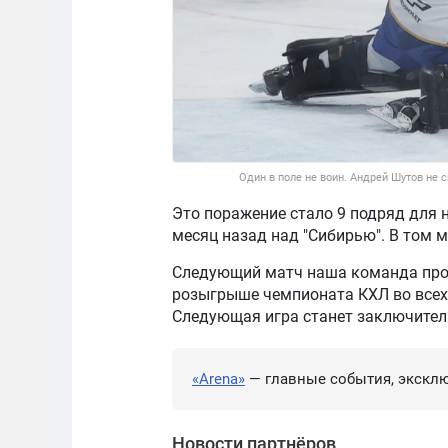
Один в поле не воин. Андрей Шутов не 
Это поражение стало 9 подряд для 
месяц назад над "Сибирью". В том м
Следующий матч наша команда пров
розыгрыше чемпионата КХЛ во всех 
Следующая игра станет заключител
«Arena»
— главные события, эксклю