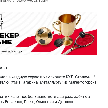
ывал. Фото пресс-служба ХК Барыс
ига
начал выездную серию в чемпионате КХЛ. Столичный
елю Кубка Гагарина "Металлургу" из Магнитогорска
ть численное большинство, и два раза забить в
сь Вовченко, Пресс, Осипович и Джонсон.