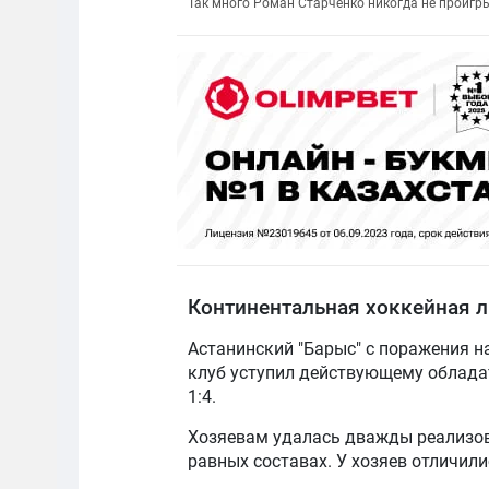
Так много Роман Старченко никогда не проигр
Континентальная хоккейная л
Астанинский "Барыс" с поражения 
клуб уступил действующему обладат
1:4.
Хозяевам удалась дважды реализова
равных составах. У хозяев отличили