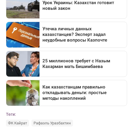
Теги:
ФК Кайрат
Рафаэль Уразбахтин