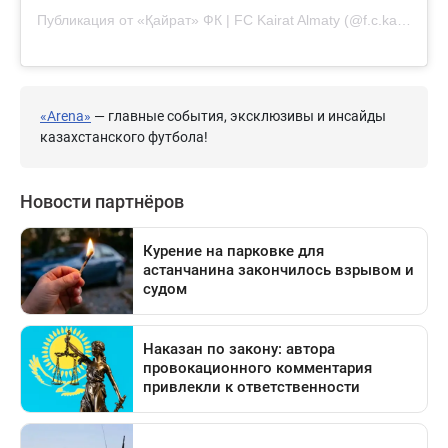
Публикация от «Қайрат» ФК | FC Kairat Almaty (@f.c.kairat)
«Arena»
— главные события, эксклюзивы и инсайды
казахстанского футбола!