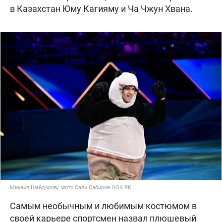
в Казахстан Юму Кагияму и Ча Чжун Хвана.
Михаил Шайдоров/ Фото Сали Сабиров НОК РК
Самым необычным и любимым костюмом в
своей карьере спортсмен назвал плюшевый