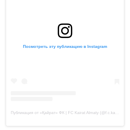
Посмотреть эту публикацию в Instagram
Публикация от «Қайрат» ФК | FC Kairat Almaty (@f.c.kairat)