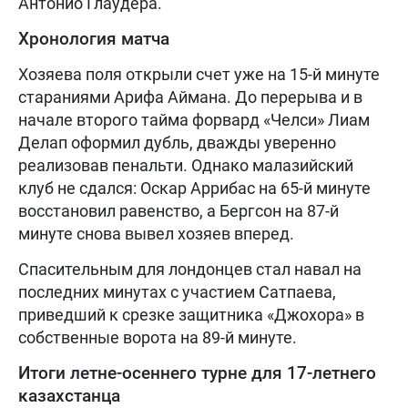
Антонио Глаудера.
Хронология матча
Хозяева поля открыли счет уже на 15-й минуте
стараниями Арифа Аймана. До перерыва и в
начале второго тайма форвард «Челси» Лиам
Делап оформил дубль, дважды уверенно
реализовав пенальти. Однако малазийский
клуб не сдался: Оскар Аррибас на 65-й минуте
восстановил равенство, а Бергсон на 87-й
минуте снова вывел хозяев вперед.
Спасительным для лондонцев стал навал на
последних минутах с участием Сатпаева,
приведший к срезке защитника «Джохора» в
собственные ворота на 89-й минуте.
Итоги летне-осеннего турне для 17-летнего
казахстанца