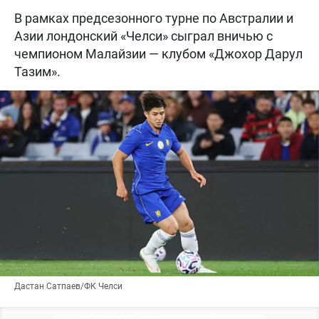
В рамках предсезонного турне по Австралии и
Азии лондонский «Челси» сыграл вничью с
чемпионом Малайзии — клубом «Джохор Дарул
Тазим».
Дастан Сатпаев/ФК Челси