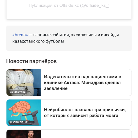
Публикация от Offside.kz (@offside_kz_)
«Arena»
— главные события, эксклюзивы и инсайды
казахстанского футбола!