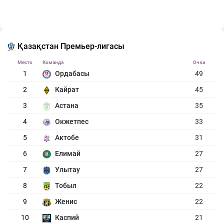
Қазақстан Премьер-лигасы
Место
Команда
Очки
1
Ордабасы
49
2
Кайрат
45
3
Астана
35
4
Окжетпес
33
5
Актобе
31
6
Елимай
27
7
Улытау
27
8
Тобыл
22
9
Женис
22
10
Каспий
21