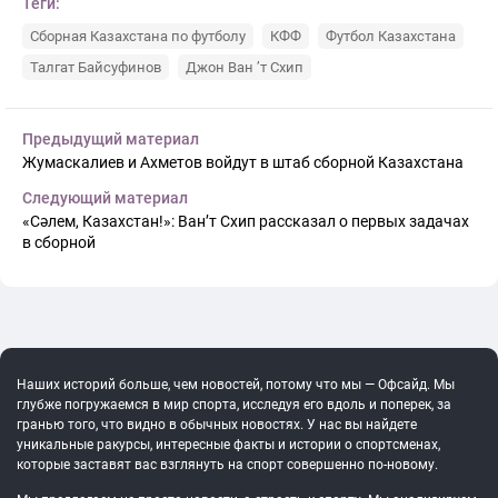
Теги:
Сборная Казахстана по футболу
КФФ
Футбол Казахстана
Талгат Байсуфинов
Джон Ван ’т Схип
Предыдущий материал
Жумаскалиев и Ахметов войдут в штаб сборной Казахстана
Следующий материал
«Сәлем, Казахстан!»: Ван’т Схип рассказал о первых задачах
в сборной
Наших историй больше, чем новостей, потому что мы — Офсайд. Мы
глубже погружаемся в мир спорта, исследуя его вдоль и поперек, за
гранью того, что видно в обычных новостях. У нас вы найдете
уникальные ракурсы, интересные факты и истории о спортсменах,
которые заставят вас взглянуть на спорт совершенно по-новому.