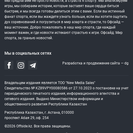
Мы предлагаем не просто новости, а страсть к спорту. Мы анализируем
игры, мы собираем истории, которые заставят ваше сердце биться
быстрее, и мы всегда готовы делиться этим с вами. Если вы истинный
фанат спорта, если вы жаждете узнать больше, если вы хотите ощутить
дух соревнований и погрузиться в мир азарта и страсти, то Офсайд —
ваш источник. Добро пожаловать в наш мир спорта, где каждый
момент важен, и где новости истекают страстью к игре. Офсайд: Мир
спорта, за гранью новостей.
Мы в социальных сетях
Разработка и продвижение сайта —
dg
Владельцем издания является ТОО "New Media Sales"
Свидетельство № KZ89VPY00080586 от 27.10.2023 о постановке на учет
периодического печатного издания, информационного агентства и
сетевого издания. Выдано Министерством информации и
общественного развития Республики Казахстан
Республика Казахстан, г. Астана, 010000
проспект Абая 29, оф. 254
©2026 Offside.kz. Все права защищены.