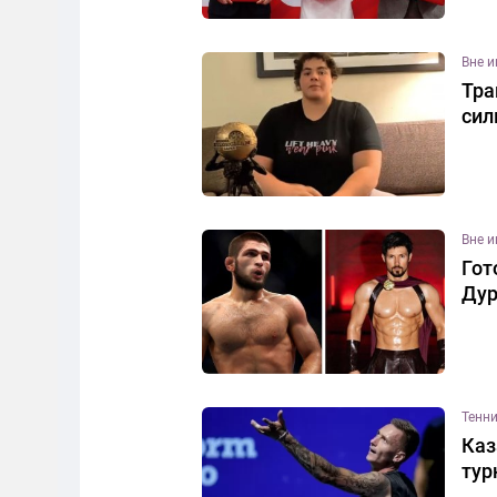
Вне 
Тра
сил
Вне 
Гот
Дур
Тенн
Каз
тур