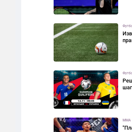
Футб
Изв
пра
Футб
Реш
шаг
MMA
"Пл