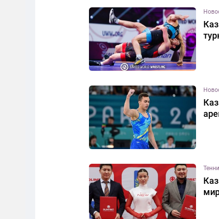
Ново
Каз
тур
Ново
Каз
аре
Тенн
Каз
мир