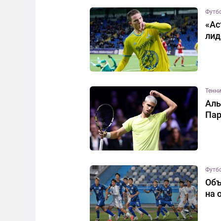
Футб
«Ас
ли
Тенн
Аль
Па
Футб
Объ
на 