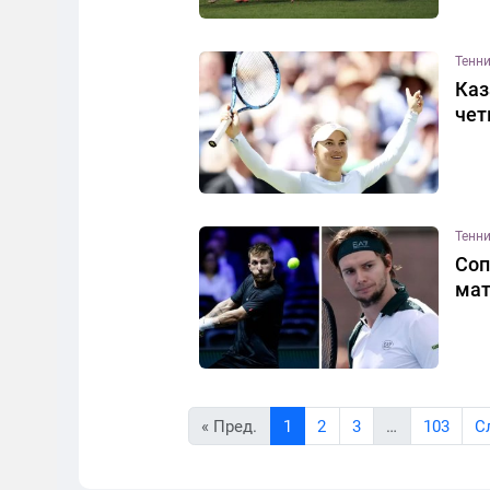
Тенн
Каз
чет
Тенн
Соп
мат
« Пред.
1
2
3
…
103
C