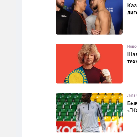
Каз
лиг
Ново
Шав
тех
Лига
Быв
«“К