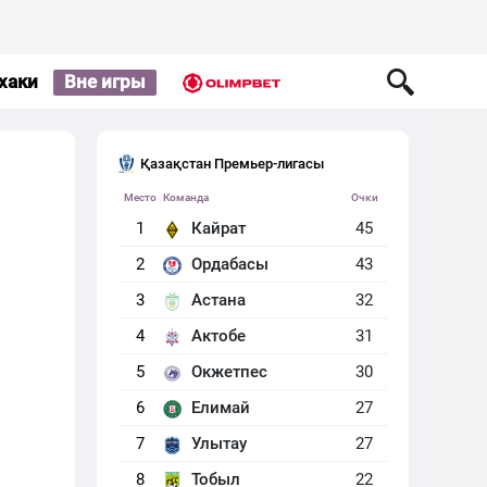
хаки
Вне игры
Қазақстан Премьер-лигасы
Место
Команда
Очки
1
Кайрат
45
2
Ордабасы
43
3
Астана
32
4
Актобе
31
5
Окжетпес
30
6
Елимай
27
7
Улытау
27
8
Тобыл
22