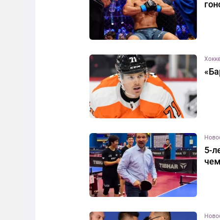
гон
Хокк
«Ба
Ново
5-л
чем
Ново